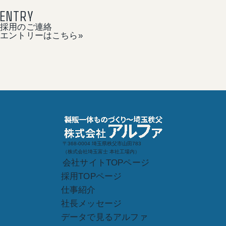
ENTRY
採用のご連絡
エントリーはこちら
»
〒368-0004 埼玉県秩父市山田783
（株式会社埼玉富士 本社工場内）
会社サイトTOPページ
採用TOPページ
仕事紹介
社長メッセージ
データで見るアルファ